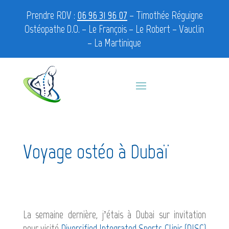
Prendre RDV :
06 96 31 96 07
–
Timothée Réguigne
Ostéopathe D.O. – Le François – Le Robert – Vauclin
– La Martinique
Voyage ostéo à Dubaï
La semaine dernière, j’étais à Dubai sur invitation
pour visité
Diversified Integrated Sports Clinic (DISC)