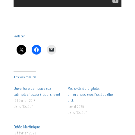
Partager :
Articles similaires
Ouverture de nouveaux
Micro-Ostéo Digitale.
cabinets d’ osteo à Courchevel
Différences avec l’ostéopathe
19 février 2017
D.O.
Dans "Ostéo"
1 avril 2026
Dans "Ostéo"
Ostéo Martinique
13 février 2020