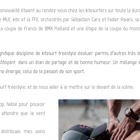
vivialité étaient au rendez-vous chez les kitesurfers sur toute la dur
 MUC kite et la FFV, orchestrés par Sébastien Gara et Fadier Raiarii, se
e la coupe de France de BMX Flatland et une étape de la coupe du mon
ifique discipline de kitesurf freestyle évoluer parmis d’autres très 
côtoyant dans un élan de partage et de bonne humeur. Un mélange 
e énergie, celui de la passion de son sport.
esurf freestyle; et de nous aider à le mettre sur le devant de la scène.
rop faible pour pouvoir
u attendre que le vent
 distribuais mes soins