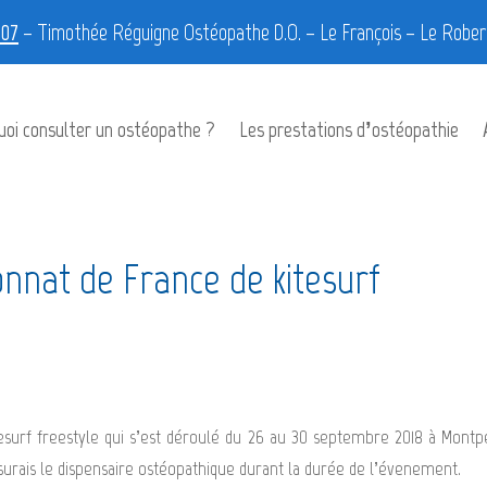
 07
–
Timothée Réguigne Ostéopathe D.O. – Le François – Le Robert
oi consulter un ostéopathe ?
Les prestations d’ostéopathie
nnat de France de kitesurf
esurf freestyle qui s’est déroulé du 26 au 30 septembre 2018 à Montpe
ssurais le dispensaire ostéopathique durant la durée de l’évenement.