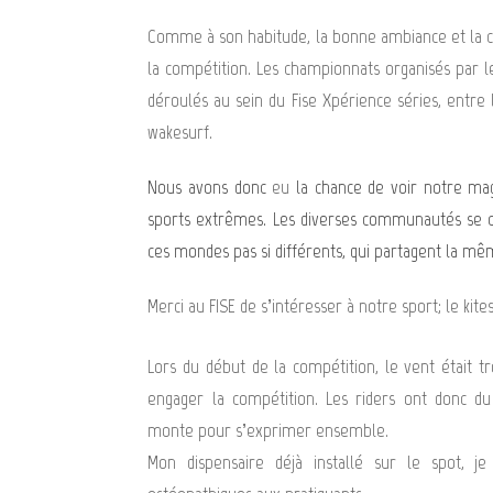
Comme à son habitude, la bonne ambiance et la con
la compétition. Les championnats organisés par le
déroulés au sein du Fise Xpérience séries, entr
wakesurf.
Nous avons donc
eu
la chance de voir notre magn
sports extrêmes. Les diverses communautés se 
ces mondes pas si différents, qui partagent la mêm
Merci au FISE de s’intéresser à notre sport; le kit
Lors du début de la compétition, le vent était t
engager la compétition. Les riders ont donc d
monte pour s’exprimer ensemble.
Mon dispensaire déjà installé sur le spot, je