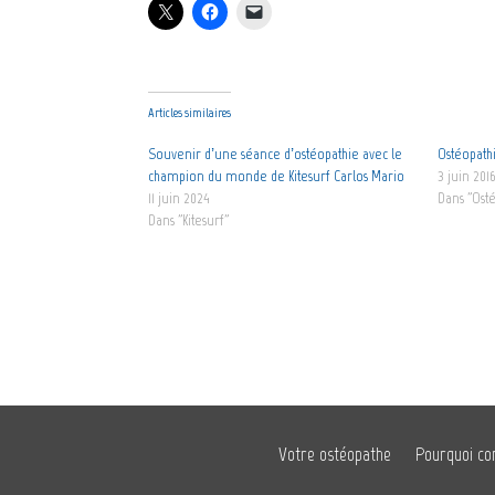
Articles similaires
Souvenir d’une séance d’ostéopathie avec le
Ostéopathi
champion du monde de Kitesurf Carlos Mario
3 juin 201
11 juin 2024
Dans "Ost
Dans "Kitesurf"
Votre ostéopathe
Pourquoi co