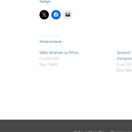
Partager :
Articles similaires
Ostéo bénévole au Pérou
Souvenir 
15 juillet 2018
champion 
Dans "Ostéo"
11 juin 202
Dans "Kite