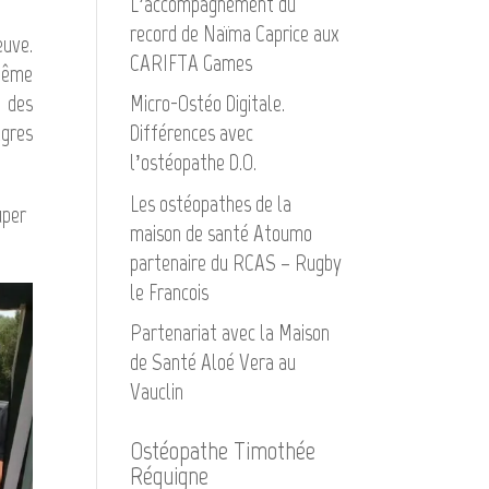
L’accompagnement du
record de Naïma Caprice aux
euve.
CARIFTA Games
 même
é des
Micro-Ostéo Digitale.
lgres
Différences avec
l’ostéopathe D.O.
Les ostéopathes de la
uper
maison de santé Atoumo
partenaire du RCAS – Rugby
le Francois
Partenariat avec la Maison
de Santé Aloé Vera au
Vauclin
Ostéopathe Timothée
Réguigne