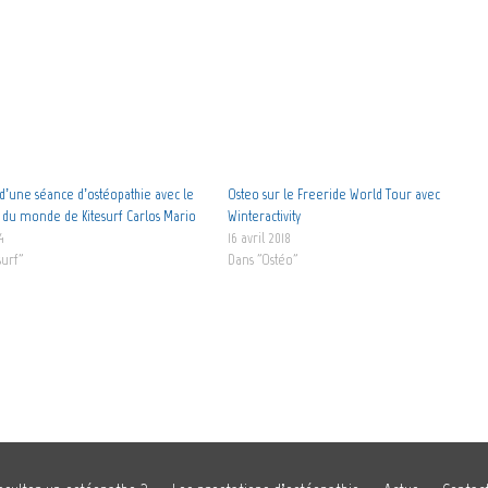
d’une séance d’ostéopathie avec le
Osteo sur le Freeride World Tour avec
du monde de Kitesurf Carlos Mario
Winteractivity
4
16 avril 2018
surf"
Dans "Ostéo"