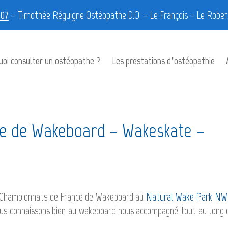
 07
–
Timothée Réguigne Ostéopathe D.O. – Le François – Le Robert
oi consulter un ostéopathe ?
Les prestations d’ostéopathie
e de Wakeboard – Wakeskate –
es Championnats de France de Wakeboard au
Natural Wake Park N
nous connaissons bien au wakeboard nous accompagné tout au long 